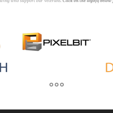
lowing who support our Veterans.
Click on the logo(s) below