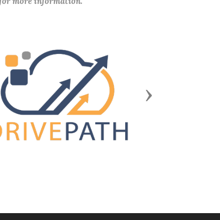
 for more information.
Next